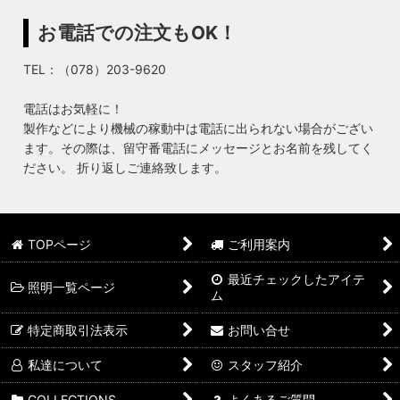
お電話での注文もOK！
TEL：（078）203-9620
電話はお気軽に！
製作などにより機械の稼動中は電話に出られない場合がござい
ます。その際は、留守番電話にメッセージとお名前を残してく
ださい。 折り返しご連絡致します。
TOPページ
ご利用案内
最近チェックしたアイテ
照明一覧ページ
ム
特定商取引法表示
お問い合せ
私達について
スタッフ紹介
COLLECTIONS
よくあるご質問