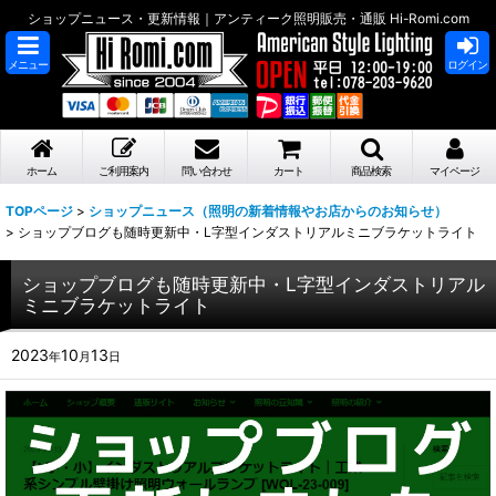
ショップニュース・更新情報｜アンティーク照明販売・通販 Hi-Romi.com
メニュー
ログイン
ホーム
ご利用案内
問い合わせ
カート
商品検索
マイページ
TOPページ
>
ショップニュース（照明の新着情報やお店からのお知らせ）
>
ショップブログも随時更新中・L字型インダストリアルミニブラケットライト
ショップブログも随時更新中・L字型インダストリアル
ミニブラケットライト
2023
10
13
年
月
日