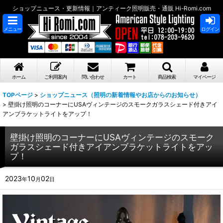
ショップニュース・更新情報｜アンティーク照明販売・通販 Hi-Romi.com
メニュー
ログイン
ホーム
ご利用案内
問い合わせ
カート
商品検索
マイページ
TOPページ
>
ショップニュース（照明の新着情報やお店からのお知らせ）
>
壁掛け照明のコーナーにUSAヴィンテージのスモークガラスシェード付きアイ
アンブラケットライトをアップ！
壁掛け照明のコーナーにUSAヴィンテージのスモーク
ガラスシェード付きアイアンブラケットライトをアッ
プ！
2023
10
02
年
月
日