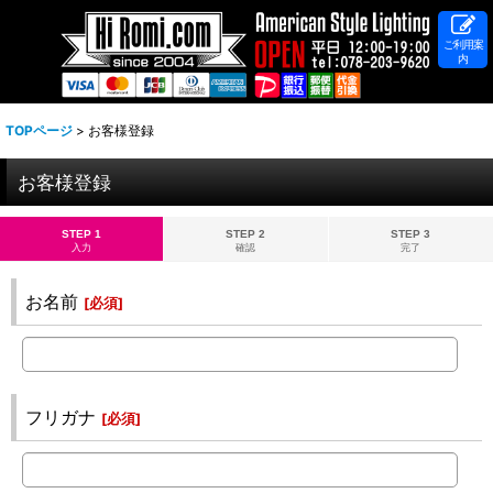
ご利用案
内
TOPページ
>
お客様登録
お客様登録
STEP 1
STEP 2
STEP 3
入力
確認
完了
お名前
[
必須
]
フリガナ
[
必須
]